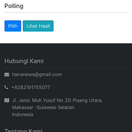
Polling
Lihat Hasil
Hubungi Kami
hairanews@gmail.com
+6282191755077
Jl. Jend. Muh Yusuf No 2D Pisang Utara,
Makassar -Sulawesi Selatan
Indonesia
Tentang Kami