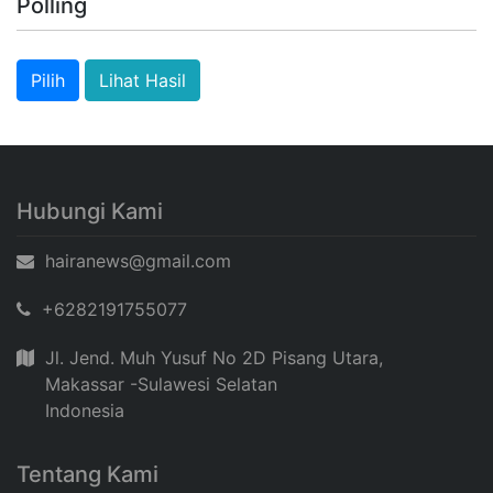
Polling
Lihat Hasil
Hubungi Kami
hairanews@gmail.com
+6282191755077
Jl. Jend. Muh Yusuf No 2D Pisang Utara,
Makassar -Sulawesi Selatan
Indonesia
Tentang Kami