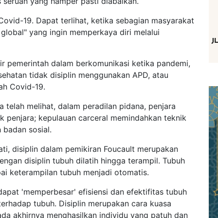
 seruan yang hamper pasti diabaikan.
Covid-19. Dapat terlihat, ketika sebagian masyarakat
 global" yang ingin memperkaya diri melalui
 pemerintah dalam berkomunikasi ketika pandemi,
sehatan tidak disiplin menggunakan APD, atau
ah Covid-19.
 telah melihat, dalam peradilan pidana, penjara
 penjara; kepulauan carceral memindahkan teknik
 badan sosial.
ati, disiplin dalam pemikiran Foucault merupakan
engan disiplin tubuh dilatih hingga terampil. Tubuh
pai keterampilan tubuh menjadi otomatis.
dapat 'memperbesar' efisiensi dan efektifitas tubuh
 terhadap tubuh. Disiplin merupakan cara kuasa
ada akhirnya menghasilkan individu yang patuh dan