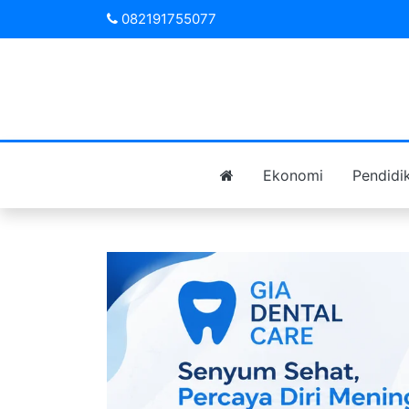
082191755077
Ekonomi
Pendidi