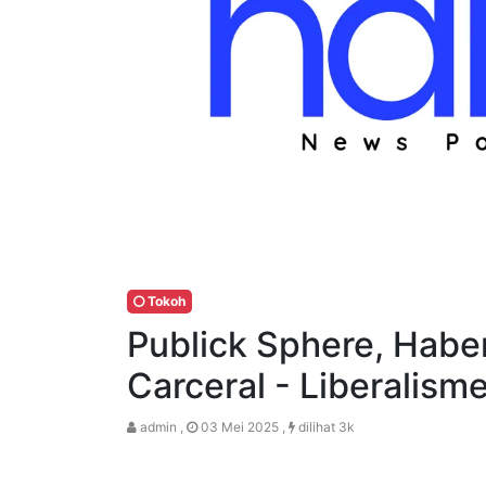
Tokoh
Publick Sphere, Hab
Carceral - Liberalism
admin ,
03 Mei 2025 ,
dilihat 3k