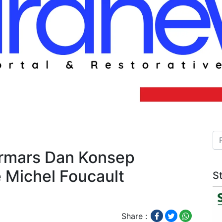
ermars Dan Konsep
e Michel Foucault
St
Share :