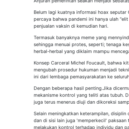
Anjuran pemerintah seakan menjadi sebatas
Belum lagi kuatnya informasi hoax seputar 
percaya bahwa pandemi ini hanya ulah "elit
penjualan vaksin di kemudian hari.
Termasuk banyaknya meme yang mennyindir
sehingga menuai protes, seperti; tenaga ke
herbal-herbal yang diklaim mampu menceg
Konsep Carceral Michel Foucault, bahwa kita
mengubah prosedur hukuman menjadi teknik
ini dari lembaga pemasyarakatan ke seluruh
Dengan beberapa hasil penting.
Jika dicerm
mekanisme kontrol yang teliti atas tubuh. D
juga terus menerus diuji dan dikoreksi sam
Selain meningkatkan keterampilan, disiplin 
dan di sisi lain juga 'memperkecil' paksaan
melakukan kontrol terhadap individu dan p