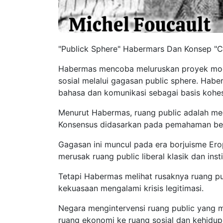
"Publick Sphere" Habermars Dan Konsep "Car
Habermas mencoba meluruskan proyek mode
sosial melalui gagasan public sphere. Ha
bahasa dan komunikasi sebagai basis kohesi
Menurut Habermas, ruang public adalah me
Konsensus didasarkan pada pemahaman ber
Gagasan ini muncul pada era borjuisme Er
merusak ruang public liberal klasik dan instit
Tetapi Habermas melihat rusaknya ruang p
kekuasaan mengalami krisis legitimasi.
Negara mengintervensi ruang public yang m
ruang ekonomi ke ruang sosial dan kehidup